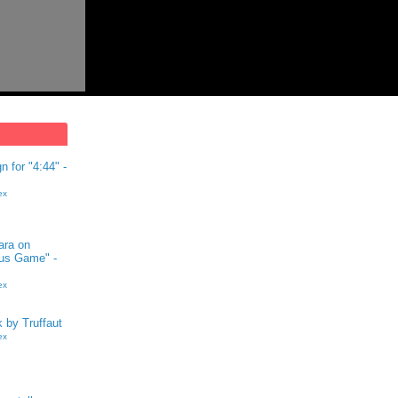
n for "4:44" -
ex
ara on
us Game" -
ex
 by Truffaut
ex