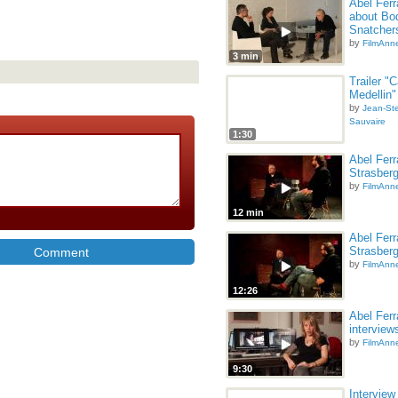
Abel Ferr
about Bo
Snatche
by
FilmAnn
3 min
Trailer "C
Medellin"
by
Jean-St
Sauvaire
1:30
Abel Ferr
Strasber
by
FilmAnn
12 min
Abel Ferr
Strasber
by
FilmAnn
12:26
Abel Ferr
interview
by
FilmAnn
9:30
Interview